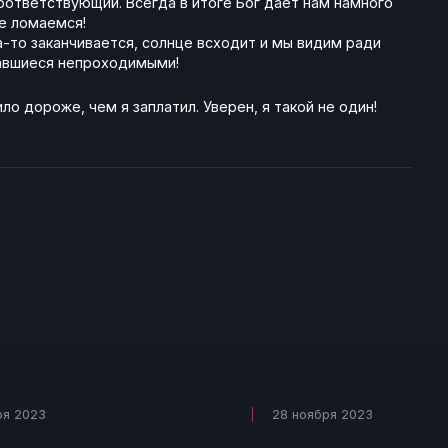
соответствующий. Всегда в итоге Бог даёт нам намного
е ломаемся!
а-то заканчивается, солнце всходит и мы видим ради
завшиеся непроходимыми!
ло дороже, чем я заплатил. Уверен, я такой не один!
ря 2023
28 ноября 2023