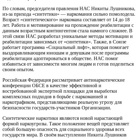
По словам, председателя правления НАС Никиты Лушникова,
из-за прихода «синтетики» — наркомания сильно помолодела.
Возраст «синтетического» наркомана составляет от 14 до 18
лет. Работа и мотивирование на прохождение реабилитации с
данным возрастным контингентом стала намного сложнее. В
этой связи НАС разработал уникальные методы мотивации и
реабилитации зависимых от «синтетики». Также, в Союзе
работает программа «Социальный лифт», которая помогает
выздоравливающим юношам и девушкам после программы
реабилитации адоптироваться в обществе. НАС помог
избавиться от зависимости многим людям и готов поделиться
своим опытом.
Российская Федерация рассматривает антинаркотические
конференции ОБСЕ в качестве эффективной и
востребованной экспертной площадки для выработки
комплексных подходов в борьбе с наркоманией и
наркотрафиком, представляющими реальную угрозу для
безопасности государств-участников Организации.
Синтетические наркотики являются новой нарастающей
формой наркоугрозы. Такое положение вещей представляет
собой большую опасность для социального здоровья всех
государств мира. В своём выступлении Никита Лушников